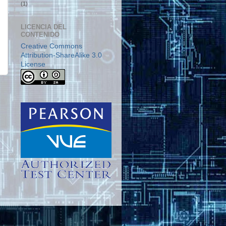
(1)
LICENCIA DEL
CONTENIDO
Creative Commons
Attribution-ShareAlike 3.0
License