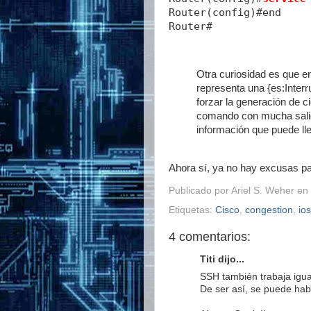
Router(config)#end
Router#
Otra curiosidad es que en
representa una {es:Inter
forzar la generación de c
comando con mucha salid
información que puede lleg
Ahora sí, ya no hay excusas par
Publicado por
Ariel S. Weher
en
Etiquetas:
Cisco
,
congestion
,
ios
4 comentarios:
Titi dijo...
SSH también trabaja igua
De ser así, se puede hab