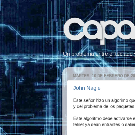
Un problema entre el teclado y 
MARTES, 10 DE FEBRERO DE 20
John Nagle
Este señor hizo un algorimo q
y del problema de los paquetes
Este algoritmo debe activarse e
telnet ya sean entrantes o salie