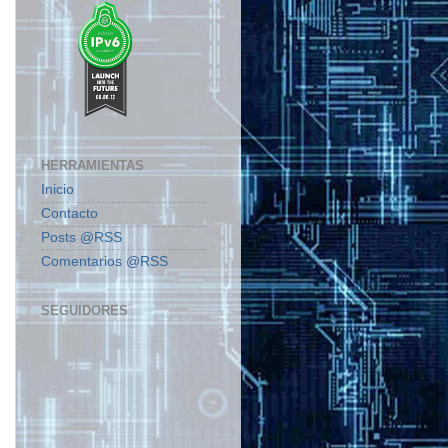
HERRAMIENTAS
Inicio
Contacto
Posts @RSS
Comentarios @RSS
SEGUIDORES