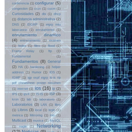
configurar
(5)
conferencia
(1)
congestion
(1)
cron
(1)
cucm
(1)
Curiosidades
(2)
dbi
(1)
dhcp
distancia administrativa
(2)
(1)
DNS
(1)
EIGRP
(1)
eigrp mtu
laboratorio
(1)
enrutamiento
(1)
enrutamiento dinamico
(4)
entrenamiento
(1)
examen
(1)
fedex
(1)
filtro
(1)
flood
(1)
Frame Relay
(1)
ftp
(1)
Fundamental
(1)
Fundamentos
(8)
General
(2)
HA
(1)
hardening
(1)
helper
address
(1)
Humor
(1)
IDS
(1)
IGMP
(1)
igp ospf eigrp is-is rip
pdf cheatsheet poster resumen
ios
(16)
ip
(2)
(1)
internet
(1)
ISP
(3)
IPS
(1)
ipv4
(1)
IS-IS
(1)
kron
(1)
lab
(1)
laboratorio
(1)
Laboratorios
(3)
LAN
(1)
libro
Libros
(3)
(1)
local
(1)
login
(1)
metrica
(1)
Mirroring
(1)
mtu
(1)
Multicast
(3)
musica
(1)
MySQL
Networking
(1)
nagle
(1)
(12)
Noticias
(9)