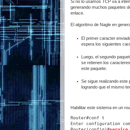
Si no lo usamos TCP va a intent
generando muchos paquetes de
enlace.
El algoritmo de Nagle en genera
El primer caracter envia
espera los siguientes car
Luego, el segundo paquet
se retienen los caractere
este paquete.
Se sigue realizando este
logrando que el mismo te
Habilitar este sistema en un r
Router#conf t
Enter configuration co
Router(config)#
service