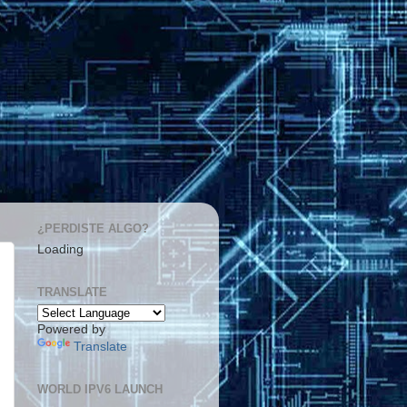
¿PERDISTE ALGO?
Loading
TRANSLATE
Powered by
Translate
WORLD IPV6 LAUNCH