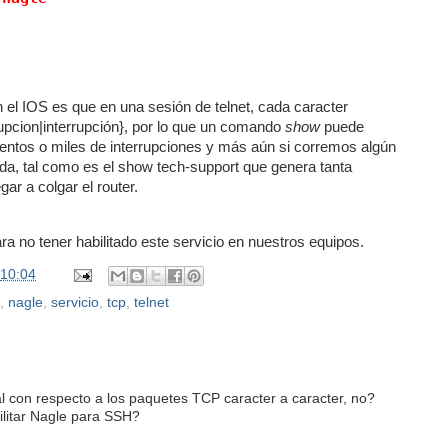
 el IOS es que en una sesión de telnet, cada caracter
rupcion|interrupción}, por lo que un comando
show
puede
ientos o miles de interrupciones y más aún si corremos algún
a, tal como es el show tech-support que genera tanta
ar a colgar el router.
a no tener habilitado este servicio en nuestros equipos.
10:04
,
nagle
,
servicio
,
tcp
,
telnet
l con respecto a los paquetes TCP caracter a caracter, no?
ilitar Nagle para SSH?