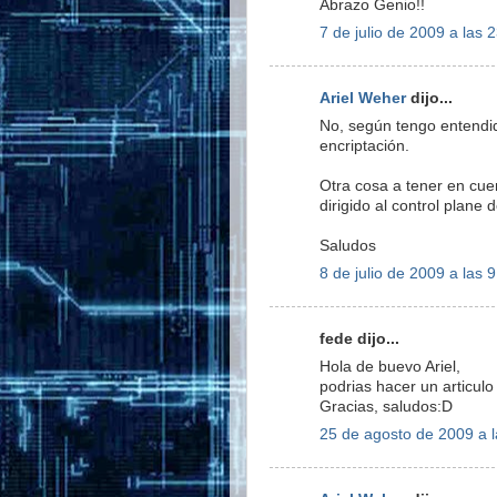
Abrazo Genio!!
7 de julio de 2009 a las 
Ariel Weher
dijo...
No, según tengo entendid
encriptación.
Otra cosa a tener en cue
dirigido al control plane
Saludos
8 de julio de 2009 a las 
fede dijo...
Hola de buevo Ariel,
podrias hacer un articul
Gracias, saludos:D
25 de agosto de 2009 a l