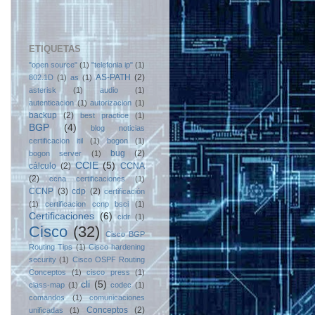
ETIQUETAS
"open source"
(1)
"telefonia ip"
(1)
AS-PATH
(2)
802.1D
(1)
as
(1)
asterisk
(1)
audio
(1)
autenticacion
(1)
autorizacion
(1)
backup
(2)
best practice
(1)
BGP
(4)
blog noticias
certificacion itil
(1)
bogon
(1)
bug
(2)
bogon server
(1)
CCIE
(5)
cálculo
(2)
CCNA
(2)
ccna certificaciones
(1)
CCNP
(3)
cdp
(2)
certificación
(1)
certificacion ccnp bsci
(1)
Certificaciones
(6)
cidr
(1)
Cisco
(32)
Cisco BGP
Routing Tips
(1)
Cisco hardening
security
(1)
Cisco OSPF Routing
Conceptos
(1)
cisco press
(1)
cli
(5)
class-map
(1)
codec
(1)
comandos
(1)
comunicaciones
Conceptos
(2)
unificadas
(1)