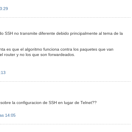
23:29
o SSH no transmite diferente debido principalmente al tema de la
nta es que el algoritmo funciona contra los paquetes que van
 del router y no los que son forwardeados.
9:13
o sobre la configuracion de SSH en lugar de Telnet??
as 14:05