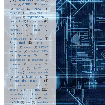
oreilly
(1)
OSPFv2
(2)
OSPF
(1)
OSPFv3
PERL
(3)
(1)
paypal
(1)
permisos
(1)
policy-map
(1)
Programación
(2)
privilegios
(1)
Protocolos
(8)
protocolo
(3)
qos
(2)
pvc
(1)
recuperación
(1)
router
(2)
resumen
(1)
Routing
(10)
rpki
(1)
script
(3)
running-config
(1)
Seguridad
(5)
serial
(2)
sistema
Server
(1)
servicio
(1)
autónomo
(2)
solaris
(1)
SPAN
Spanning Tree
(2)
(1)
sumarización
(1)
sumarizar
(1)
summary
(1)
supernet
(1)
switch
(2)
supernetting
(1)
Switching
(3)
tarea programada
team cymru
(2)
(1)
tcp
(1)
Tecnologiacute;as
(4)
telepresencia
(1)
telnet
(1)
Tips
(11)
Testing
(1)
tip
(1)
trafico basura
(1)
truco
(1)
udp
video
(2)
(1)
usuarios
(1)
vlsm
(1)
VoIP
(1)
wan
(1)
Wireshark