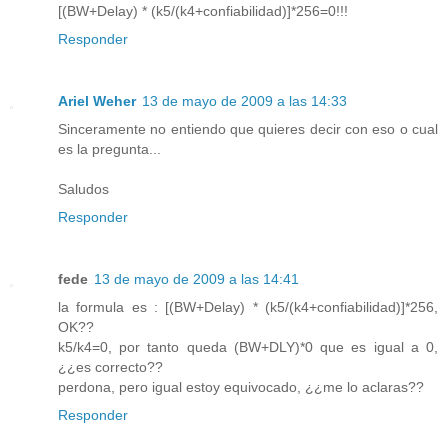
[(BW+Delay) * (k5/(k4+confiabilidad)]*256=0!!!
Responder
Ariel Weher
13 de mayo de 2009 a las 14:33
Sinceramente no entiendo que quieres decir con eso o cual
es la pregunta...
Saludos
Responder
fede
13 de mayo de 2009 a las 14:41
la formula es : [(BW+Delay) * (k5/(k4+confiabilidad)]*256,
OK??
k5/k4=0, por tanto queda (BW+DLY)*0 que es igual a 0,
¿¿es correcto??
perdona, pero igual estoy equivocado, ¿¿me lo aclaras??
Responder