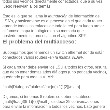
todos sus vecinos directamente conectados, que a su vez
luego reenvían a los demás.
Esto es lo que se llama la
inundación
de información de
LSA's, y básicamente es el proceso en el que cada router
aprende todos los enlaces de toda la red para luego armar
el famoso mapa topológico en su memoria que
posteriormente se procesa con el algoritmo SPF.
El problema del multiacceso:
Supongamos que tenemos un switch ethernet donde están
conectados varios routers -
en la misma VLAN
-.
Si cada router debe enviar los LSU a todos los otros, resulta
que debo tener demasiados diálogos (uno por cada vecino),
quedando para toda la VLAN:
[math]DialogosTotales=\frac{n(n-1)}{2}[/math]
Digamos, si tenemos 8 routers se deben establecer
[math]\frac{8(8-1)}{2}[/math], es decir 28 conversaciones
para enviar la información a todos los vecinos. Esto genera