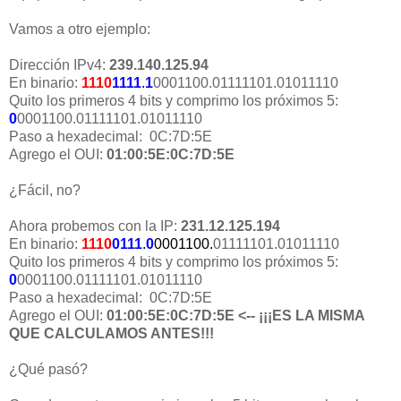
Vamos a otro ejemplo:
Dirección IPv4:
239.140.125.94
En binario:
1110
1111
.
1
0001100.01111101.01011110
Quito los primeros 4 bits y comprimo los próximos 5:
0
0001100.01111101.01011110
Paso a hexadecimal: 0C:7D:5E
Agrego el OUI:
01:00:5E:0C:7D:5E
¿Fácil, no?
Ahora probemos con la IP:
231.12.125.194
En binario:
1110
0
111
.
0
0001100.
01111101.01011110
Quito los primeros 4 bits y comprimo los próximos 5:
0
0001100.01111101.01011110
Paso a hexadecimal: 0C:7D:5E
Agrego el OUI:
01:00:5E:0C:7D:5E <-- ¡¡¡ES LA MISMA
QUE CALCULAMOS ANTES!!!
¿Qué pasó?