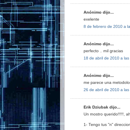
Anónimo dijo...
exelente
8 de febrero de 2010 a l
Anónimo dijo...
perfecto .. mil gracias
18 de abril de 2010 a las
Anónimo dijo...
me parece una metodolog
26 de abril de 2010 a las
Erik Dziubak dijo...
Un mostro querido!!!!!, a
1- Tengo tus "n" direccio