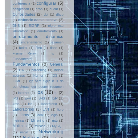
configurar
(5)
conferencia
(1)
congestion
(1)
cron
(1)
cucm
(1)
Curiosidades
(2)
dbi
(1)
dhcp
distancia administrativa
(2)
(1)
DNS
(1)
EIGRP
(1)
eigrp mtu
laboratorio
(1)
enrutamiento
(1)
enrutamiento dinamico
(4)
entrenamiento
(1)
examen
(1)
fedex
(1)
filtro
(1)
flood
(1)
Frame Relay
(1)
ftp
(1)
Fundamental
(1)
Fundamentos
(8)
General
(2)
HA
(1)
hardening
(1)
helper
address
(1)
Humor
(1)
IDS
(1)
IGMP
(1)
igp ospf eigrp is-is rip
pdf cheatsheet poster resumen
ios
(16)
ip
(2)
(1)
internet
(1)
ISP
(3)
IPS
(1)
ipv4
(1)
IS-IS
(1)
kron
(1)
lab
(1)
laboratorio
(1)
Laboratorios
(3)
LAN
(1)
libro
Libros
(3)
(1)
local
(1)
login
(1)
metrica
(1)
Mirroring
(1)
mtu
(1)
Multicast
(3)
musica
(1)
MySQL
Networking
(1)
nagle
(1)
(12)
Noticias
(9)