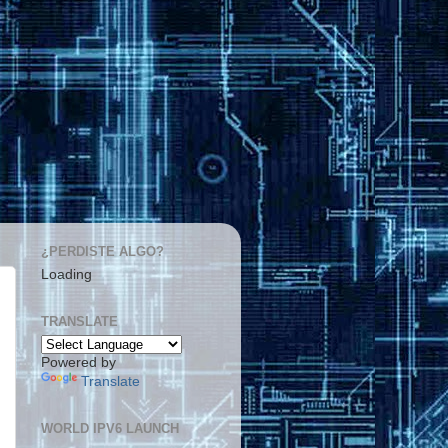
¿PERDISTE ALGO?
Loading
TRANSLATE
Powered by
Translate
WORLD IPV6 LAUNCH