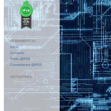
HERRAMIENTAS
Inicio
Contacto
Posts @RSS
Comentarios @RSS
SEGUIDORES