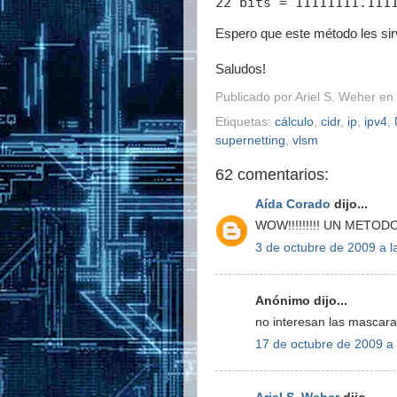
Espero que este método les sir
Saludos!
Publicado por
Ariel S. Weher
en
Etiquetas:
cálculo
,
cidr
,
ip
,
ipv4
,
supernetting
,
vlsm
62 comentarios:
Aída Corado
dijo...
WOW!!!!!!!!! UN METO
3 de octubre de 2009 a l
Anónimo dijo...
no interesan las mascaras
17 de octubre de 2009 a 