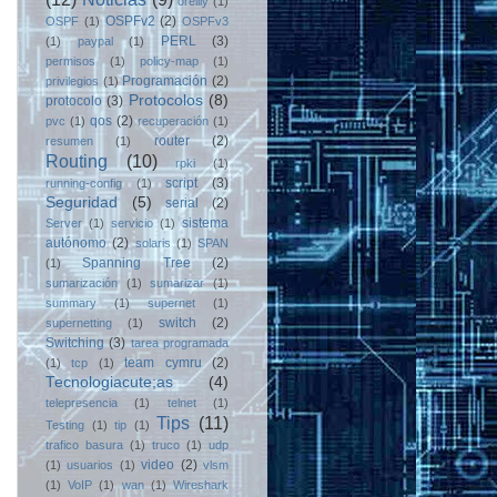
oreilly
(1)
OSPFv2
(2)
OSPF
(1)
OSPFv3
PERL
(3)
(1)
paypal
(1)
permisos
(1)
policy-map
(1)
Programación
(2)
privilegios
(1)
Protocolos
(8)
protocolo
(3)
qos
(2)
pvc
(1)
recuperación
(1)
router
(2)
resumen
(1)
Routing
(10)
rpki
(1)
script
(3)
running-config
(1)
Seguridad
(5)
serial
(2)
sistema
Server
(1)
servicio
(1)
autónomo
(2)
solaris
(1)
SPAN
Spanning Tree
(2)
(1)
sumarización
(1)
sumarizar
(1)
summary
(1)
supernet
(1)
switch
(2)
supernetting
(1)
Switching
(3)
tarea programada
team cymru
(2)
(1)
tcp
(1)
Tecnologiacute;as
(4)
telepresencia
(1)
telnet
(1)
Tips
(11)
Testing
(1)
tip
(1)
trafico basura
(1)
truco
(1)
udp
video
(2)
(1)
usuarios
(1)
vlsm
(1)
VoIP
(1)
wan
(1)
Wireshark