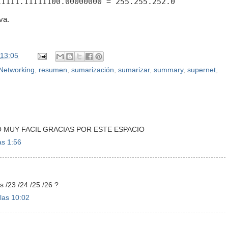
va.
13:05
Networking
,
resumen
,
sumarización
,
sumarizar
,
summary
,
supernet
,
DO MUY FACIL GRACIAS POR ESTE ESPACIO
as 1:56
 /23 /24 /25 /26 ?
las 10:02