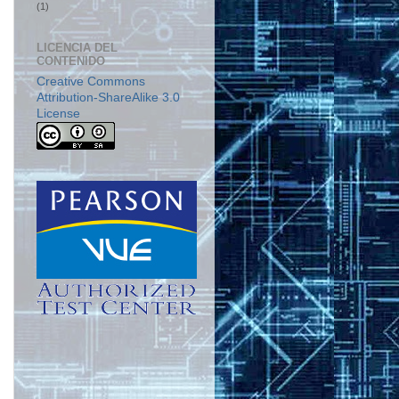
(1)
LICENCIA DEL
CONTENIDO
Creative Commons
Attribution-ShareAlike 3.0
License