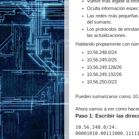
Vuelve más legible la inf
Oculta información espec
Las redes más pequeñas i
del sumario.
Los protocolos de enruta
las actualizaciones.
Hablando propiamente con núm
10.56.248.0/24
10.56.249.0/25
10.56.249.128/26
10.56.249.192/26
10.56.250.0/23
Pueden sumarizarse como: 10.
Ahora vamos a ver como hacem
Paso 1: Escribir las direc
10.56.248.0/24:

00001010.00111000.11111