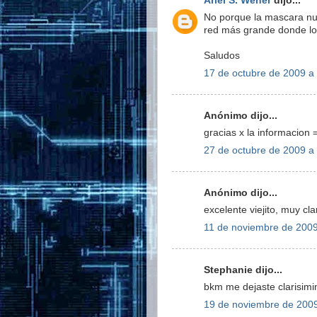
Ariel S. Weher
dijo...
No porque la mascara nue
red más grande donde los
Saludos
17 de octubre de 2009 a 
Anónimo dijo...
gracias x la informacion 
27 de octubre de 2009 a 
Anónimo dijo...
excelente viejito, muy cla
11 de noviembre de 2009
Stephanie dijo...
bkm me dejaste clarisimi
19 de noviembre de 2009