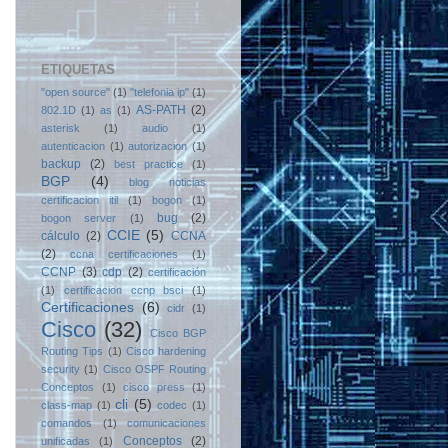
ETIQUETAS
"open source"
(1)
"telefonia ip"
(1)
AS-PATH
(2)
802.1D
(1)
as
(1)
asterisk
(1)
audio
(1)
autenticacion
(1)
autorizacion
(1)
backup
(2)
best practice
(1)
BGP
(4)
blog noticias
certificacion itil
(1)
bogon
(1)
bug
(2)
bogon server
(1)
CCIE
(5)
cálculo
(2)
CCNA
(2)
ccna certificaciones
(1)
CCNP
(3)
cdp
(2)
certificación
(1)
certificacion ccnp bsci
(1)
Certificaciones
(6)
cidr
(1)
Cisco
(32)
Cisco BGP
Routing Tips
(1)
Cisco hardening
security
(1)
Cisco OSPF Routing
Conceptos
(1)
cisco press
(1)
cli
(5)
class-map
(1)
codec
(1)
comandos
(1)
comunicaciones
Conceptos
(2)
unificadas
(1)