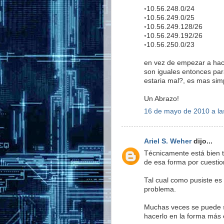
◦10.56.248.0/24
◦10.56.249.0/25
◦10.56.249.128/26
◦10.56.249.192/26
◦10.56.250.0/23
en vez de empezar a hace
son iguales entonces par
estaria mal?, es mas simp
Un Abrazo!
16 de mayo de 2010 a la
Ariel S. Weher
dijo...
Técnicamente está bien t
de esa forma por cuestio
Tal cual como pusiste es
problema.
Muchas veces se puede s
hacerlo en la forma más e