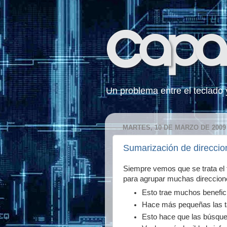
Un problema entre el teclado y 
MARTES, 10 DE MARZO DE 2009
Sumarización de direccio
Siempre vemos que se trata el 
para agrupar muchas direccione
Esto trae muchos benefic
Hace más pequeñas las t
Esto hace que las búsque