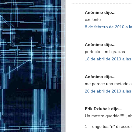
Anónimo dijo...
exelente
8 de febrero de 2010 a l
Anónimo dijo...
perfecto .. mil gracias
18 de abril de 2010 a las
Anónimo dijo...
me parece una metodolog
26 de abril de 2010 a las
Erik Dziubak dijo...
Un mostro querido!!!!!, a
1- Tengo tus "n" direccio