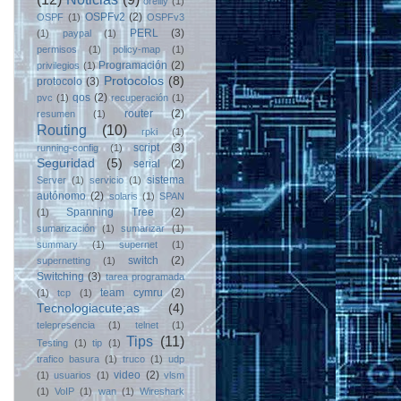
oreilly
(1)
OSPFv2
(2)
OSPF
(1)
OSPFv3
PERL
(3)
(1)
paypal
(1)
permisos
(1)
policy-map
(1)
Programación
(2)
privilegios
(1)
Protocolos
(8)
protocolo
(3)
qos
(2)
pvc
(1)
recuperación
(1)
router
(2)
resumen
(1)
Routing
(10)
rpki
(1)
script
(3)
running-config
(1)
Seguridad
(5)
serial
(2)
sistema
Server
(1)
servicio
(1)
autónomo
(2)
solaris
(1)
SPAN
Spanning Tree
(2)
(1)
sumarización
(1)
sumarizar
(1)
summary
(1)
supernet
(1)
switch
(2)
supernetting
(1)
Switching
(3)
tarea programada
team cymru
(2)
(1)
tcp
(1)
Tecnologiacute;as
(4)
telepresencia
(1)
telnet
(1)
Tips
(11)
Testing
(1)
tip
(1)
trafico basura
(1)
truco
(1)
udp
video
(2)
(1)
usuarios
(1)
vlsm
(1)
VoIP
(1)
wan
(1)
Wireshark