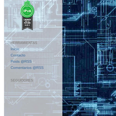
HERRAMIENTAS
Inicio
Contacto
Posts @RSS
Comentarios @RSS
SEGUIDORES