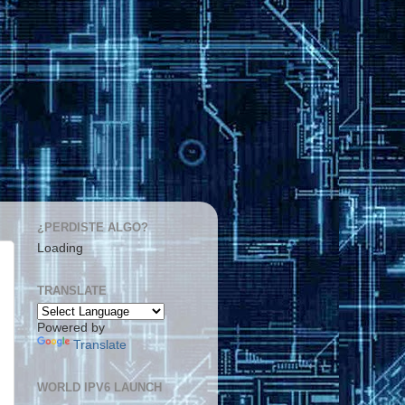
¿PERDISTE ALGO?
Loading
TRANSLATE
Powered by
Translate
WORLD IPV6 LAUNCH