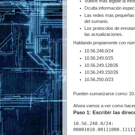
Vuelve más legible la inf
Oculta información espec
Las redes más pequeñas i
del sumario.
Los protocolos de enruta
las actualizaciones.
Hablando propiamente con núm
10.56.248.0/24
10.56.249.0/25
10.56.249.128/26
10.56.249.192/26
10.56.250.0/23
Pueden sumarizarse como: 10.
Ahora vamos a ver como hacem
Paso 1: Escribir las direc
10.56.248.0/24:

00001010.00111000.11111