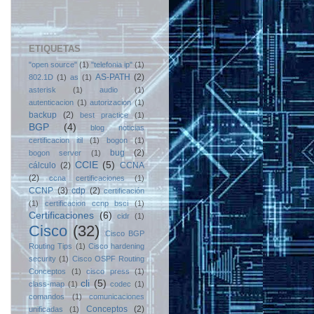
ETIQUETAS
"open source"
(1)
"telefonia ip"
(1)
AS-PATH
(2)
802.1D
(1)
as
(1)
asterisk
(1)
audio
(1)
autenticacion
(1)
autorizacion
(1)
backup
(2)
best practice
(1)
BGP
(4)
blog noticias
certificacion itil
(1)
bogon
(1)
bug
(2)
bogon server
(1)
CCIE
(5)
cálculo
(2)
CCNA
(2)
ccna certificaciones
(1)
CCNP
(3)
cdp
(2)
certificación
(1)
certificacion ccnp bsci
(1)
Certificaciones
(6)
cidr
(1)
Cisco
(32)
Cisco BGP
Routing Tips
(1)
Cisco hardening
security
(1)
Cisco OSPF Routing
Conceptos
(1)
cisco press
(1)
cli
(5)
class-map
(1)
codec
(1)
comandos
(1)
comunicaciones
Conceptos
(2)
unificadas
(1)