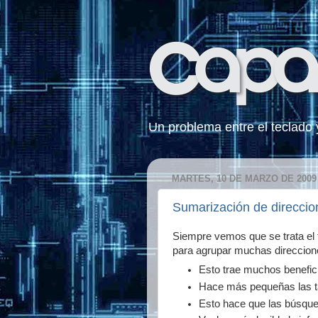
Un problema entre el teclado y 
MARTES, 10 DE MARZO DE 2009
Sumarización de direccio
Siempre vemos que se trata el 
para agrupar muchas direccione
Esto trae muchos benefic
Hace más pequeñas las t
Esto hace que las búsque