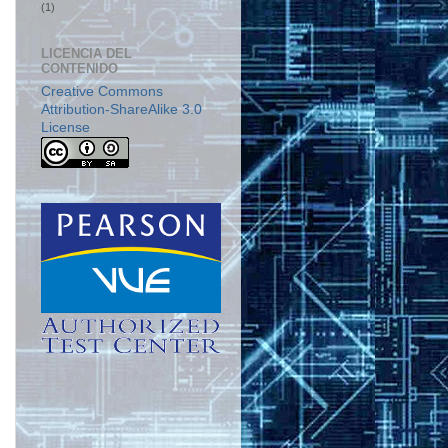
(1)
LICENCIA DEL
CONTENIDO
Creative Commons
Attribution-ShareAlike 3.0
License