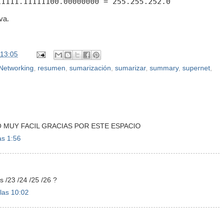
va.
13:05
Networking
,
resumen
,
sumarización
,
sumarizar
,
summary
,
supernet
,
DO MUY FACIL GRACIAS POR ESTE ESPACIO
as 1:56
 /23 /24 /25 /26 ?
las 10:02