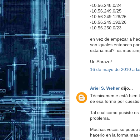
◦10.56.248.0/24
◦10.56.249.0/25
◦10.56.249.128/26
◦10.56.249.192/26
◦10.56.250.0/23
en vez de empezar a hace
son iguales entonces par
estaria mal?, es mas simp
Un Abrazo!
16 de mayo de 2010 a la
Ariel S. Weher
dijo...
Técnicamente está bien t
de esa forma por cuestio
Tal cual como pusiste es
problema.
Muchas veces se puede s
hacerlo en la forma más e