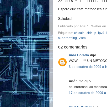
Espero que este método les sir
Saludos!
Publicado por
Ariel S. Weher
en
Etiquetas:
cálculo
,
cidr
,
ip
,
ipv4
,
supernetting
,
vlsm
62 comentarios:
Aída Corado
dijo...
WOW!!!!!!!!! UN METO
3 de octubre de 2009 a l
Anónimo dijo...
no interesan las mascaras
17 de octubre de 2009 a 