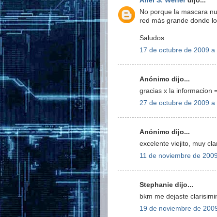
Ariel S. Weher
dijo...
No porque la mascara nue
red más grande donde los
Saludos
17 de octubre de 2009 a 
Anónimo dijo...
gracias x la informacion 
27 de octubre de 2009 a 
Anónimo dijo...
excelente viejito, muy cla
11 de noviembre de 2009
Stephanie dijo...
bkm me dejaste clarisimi
19 de noviembre de 2009