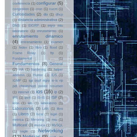
configurar
(5)
conferencia
(1)
congestion
(1)
cron
(1)
cucm
(1)
Curiosidades
(2)
dbi
(1)
dhcp
distancia administrativa
(2)
(1)
DNS
(1)
EIGRP
(1)
eigrp mtu
laboratorio
(1)
enrutamiento
(1)
enrutamiento dinamico
(4)
entrenamiento
(1)
examen
(1)
fedex
(1)
filtro
(1)
flood
(1)
Frame Relay
(1)
ftp
(1)
Fundamental
(1)
Fundamentos
(8)
General
(2)
HA
(1)
hardening
(1)
helper
address
(1)
Humor
(1)
IDS
(1)
IGMP
(1)
igp ospf eigrp is-is rip
pdf cheatsheet poster resumen
ios
(16)
ip
(2)
(1)
internet
(1)
ISP
(3)
IPS
(1)
ipv4
(1)
IS-IS
(1)
kron
(1)
lab
(1)
laboratorio
(1)
Laboratorios
(3)
LAN
(1)
libro
Libros
(3)
(1)
local
(1)
login
(1)
metrica
(1)
Mirroring
(1)
mtu
(1)
Multicast
(3)
musica
(1)
MySQL
Networking
(1)
nagle
(1)
(12)
Noticias
(9)